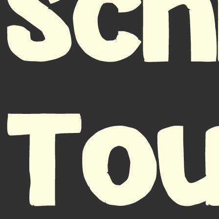
Sch
To