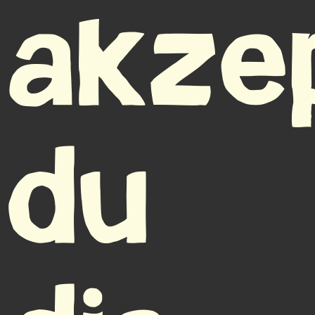
akze
du