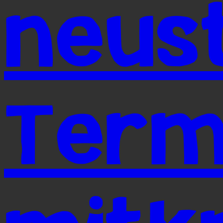
neus
Term