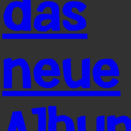
das
neue
Albu