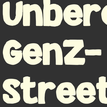
Unber
GenZ-
Stree