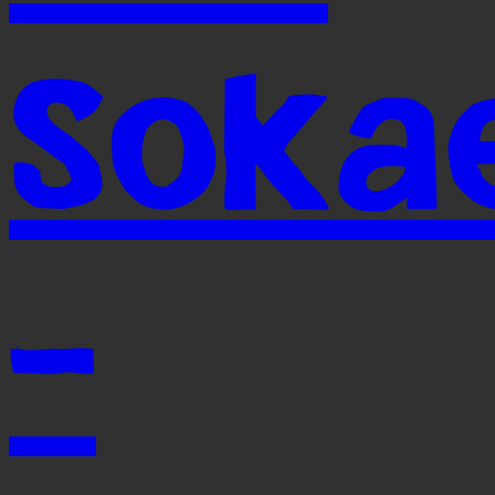
Soka
-