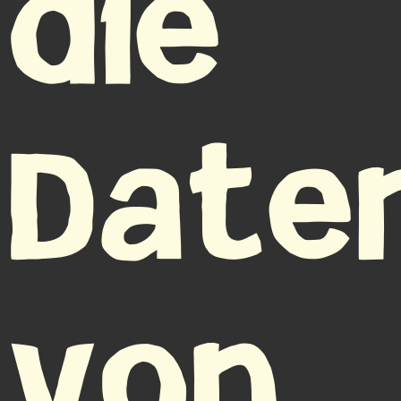
die
Date
von