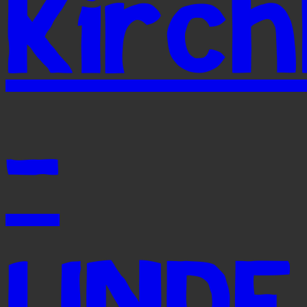
Kirc
-
LINDE