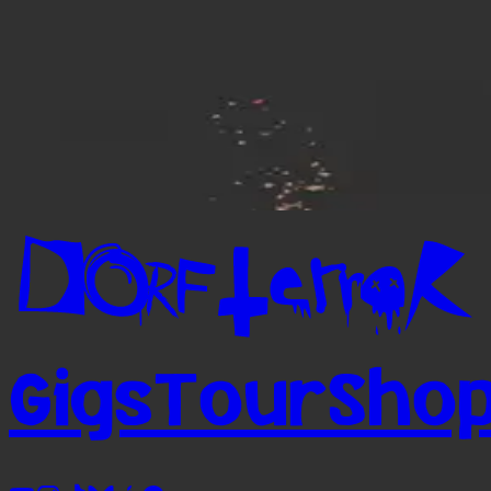
Gigs
Tour
Sho