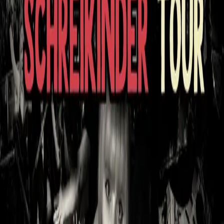
Gigs
Tour
Sho