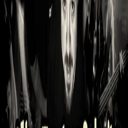
07.11.26
Bremg
Kuzeb
Nur
Abendkasse